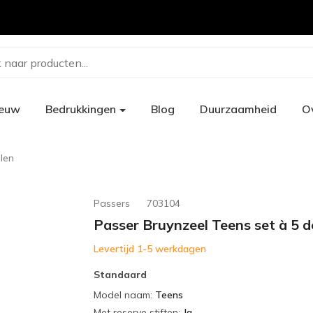
 naar producten...
ieuw
Bedrukkingen
Blog
Duurzaamheid
O
len
Passers
703104
Passer Bruynzeel Teens set à 5 d
Levertijd 1-5 werkdagen
Standaard
Model naam
:
Teens
Met reserve stiften
:
Ja