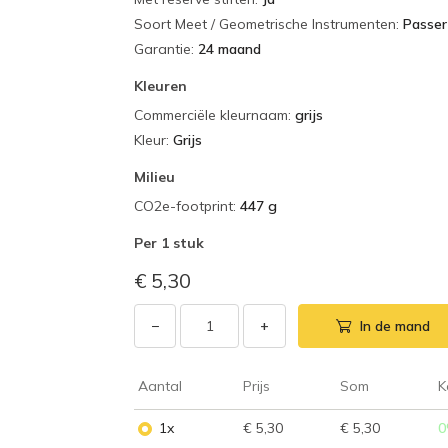
Soort Meet / Geometrische Instrumenten
:
Passer
Garantie
:
24 maand
Kleuren
Commerciële kleurnaam
:
grijs
Kleur
:
Grijs
Milieu
CO2e-footprint
:
447 g
Per
1 stuk
€ 5,30
−
+
In de mand
Aantal
Prijs
Som
K
1x
€ 5,30
€ 5,30
0