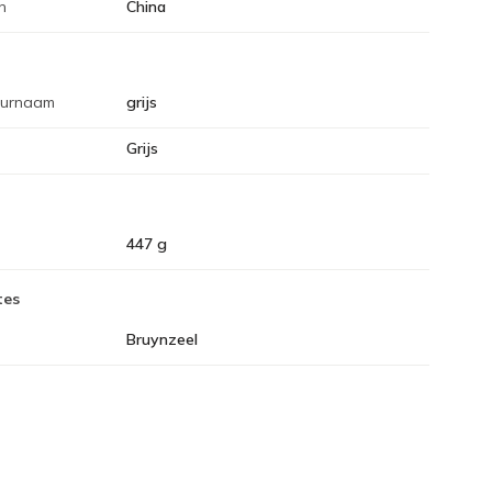
n
China
eurnaam
grijs
Grijs
447 g
tes
Bruynzeel