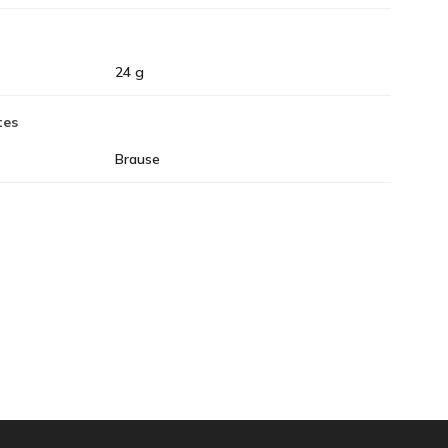
24 g
tes
Brause