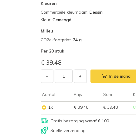
Kleuren
Commerciële kleurnaam
:
Dessin
Kleur
:
Gemengd
Milieu
CO2e-footprint
:
24 g
Per
20 stuk
€ 39,48
−
+
In de mand
Aantal
Prijs
Som
K
1x
€ 39,48
€ 39,48
0
Gratis bezorging vanaf € 100
Snelle verzending