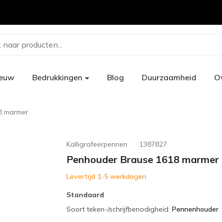
 naar producten...
ieuw
Bedrukkingen
Blog
Duurzaamheid
O
8 marmer
Kalligrafeerpennen
1387827
Penhouder Brause 1618 marmer
Levertijd 1-5 werkdagen
Standaard
Soort teken-/schrijfbenodigheid
:
Pennenhouder