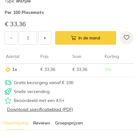
Type
:
linstyle
Per
100 Placemats
€ 33,36
−
+
In de mand
Aantal
Prijs
Som
Korting
1x
€ 33,36
€ 33,36
0
%
Gratis bezorging vanaf € 100
Snelle verzending
Beoordeeld met een 4,5+
Download specificatieblad (PDF)
Omschrijving
Reviews
Groepsprijzen