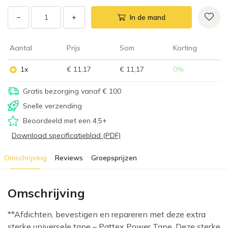
−
+
In de mand
Aantal
Prijs
Som
Korting
1x
€ 11,17
€ 11,17
0
%
Gratis bezorging vanaf € 100
Snelle verzending
Beoordeeld met een 4,5+
Download specificatieblad (PDF)
Omschrijving
Reviews
Groepsprijzen
Omschrijving
**Afdichten, bevestigen en repareren met deze extra
sterke universele tape – Pattex Power Tape. Deze sterke