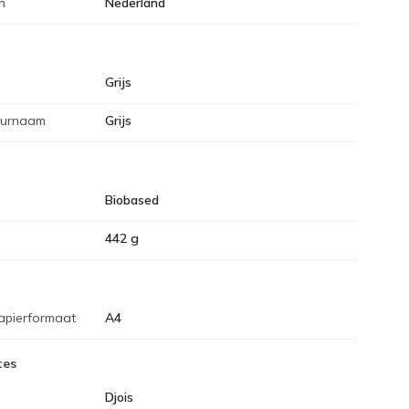
n
Nederland
Grijs
eurnaam
Grijs
Biobased
442 g
apierformaat
A4
tes
Djois