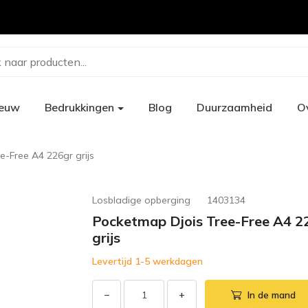
 naar producten...
ieuw
Bedrukkingen
Blog
Duurzaamheid
O
e-Free A4 226gr grijs
Losbladige opberging
1403134
Pocketmap Djois Tree-Free A4 2
grijs
Levertijd 1-5 werkdagen
−
+
In de mand