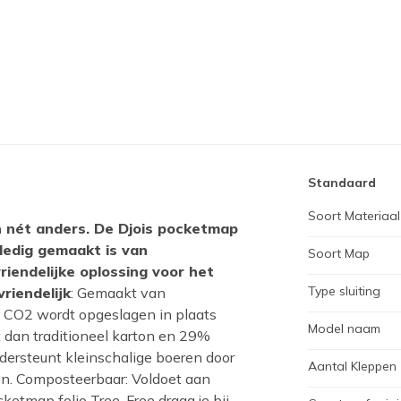
Standaard
Soort Materiaal
n nét anders. De Djois pocketmap
lledig gemaakt is van
Soort Map
riendelijke oplossing voor het
Type sluiting
riendelijk
: Gemaakt van
 CO2 wordt opgeslagen in plaats
Model naam
 dan traditioneel karton en 29%
dersteunt kleinschalige boeren door
Aantal Kleppen
n. Composteerbaar: Voldoet aan
tmap folio Tree-Free draag je bij