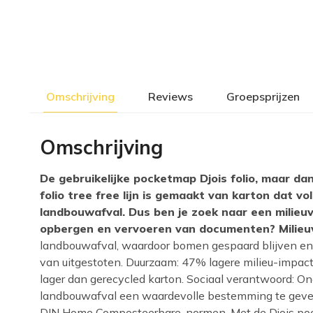
Omschrijving
Reviews
Groepsprijzen
Omschrijving
De gebruikelijke pocketmap Djois folio, maar da
folio tree free lijn is gemaakt van karton dat vo
landbouwafval. Dus ben je zoek naar een milieuv
opbergen en vervoeren van documenten? Milieuv
landbouwafval, waardoor bomen gespaard blijven en
van uitgestoten. Duurzaam: 47% lagere milieu-impact
lager dan gerecycled karton. Sociaal verantwoord: On
landbouwafval een waardevolle bestemming te geve
DIN Home Composteerbare-normen. Met de Djois pocke