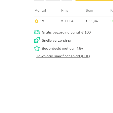
Aantal
Prijs
Som
K
1x
€ 11,04
€ 11,04
0
Gratis bezorging vanaf € 100
Snelle verzending
Beoordeeld met een 4,5+
Download specificatieblad (PDF)