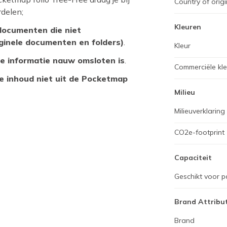
Country of origi
delen;
Kleuren
documenten die niet
ginele documenten en folders)
.
Kleur
de informatie nauw omsloten is
.
Commerciële kl
 inhoud niet uit de Pocketmap
Milieu
Milieuverklaring
CO2e-footprint
Capaciteit
Geschikt voor p
Brand Attribu
Brand