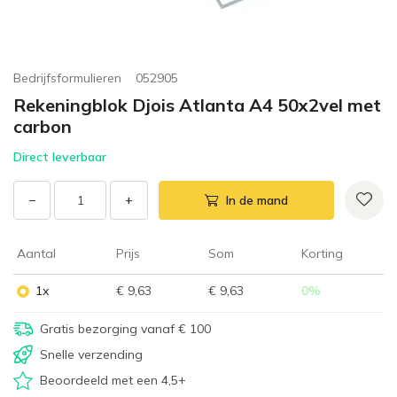
Bedrijfsformulieren
052905
Rekeningblok Djois Atlanta A4 50x2vel met
carbon
Direct leverbaar
−
+
In de mand
Aantal
Prijs
Som
Korting
1x
€ 9,63
€ 9,63
0
%
Gratis bezorging vanaf € 100
Snelle verzending
Beoordeeld met een 4,5+