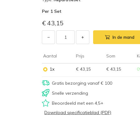
Per
1 Set
€ 43,15
−
+
In de mand
Aantal
Prijs
Som
K
1x
€ 43,15
€ 43,15
0
Gratis bezorging vanaf € 100
Snelle verzending
Beoordeeld met een 4,5+
Download specificatieblad (PDF)