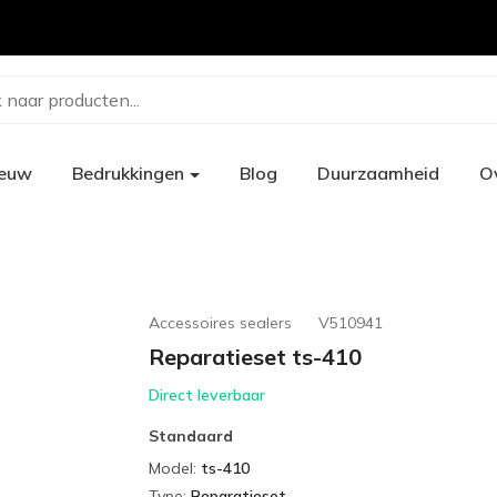
 naar producten...
ieuw
Bedrukkingen
Blog
Duurzaamheid
O
Accessoires sealers
V510941
Reparatieset ts-410
Direct leverbaar
Standaard
Model
:
ts-410
Type
:
Reparatieset