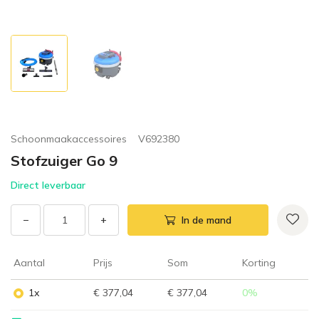
Schoonmaakaccessoires
V692380
Stofzuiger Go 9
Direct leverbaar
−
+
In de mand
Aantal
Prijs
Som
Korting
1x
€ 377,04
€ 377,04
0
%