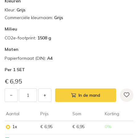
Kleuren
Kleur
:
Grijs
Commerciële kleurnaam
:
Grijs
Milieu
CO2e-footprint
:
1508 g
Maten
Papierformaat (DIN)
:
A4
Per
1 SET
€ 6,95
−
+
In de mand
Aantal
Prijs
Som
Korting
1x
€ 6,95
€ 6,95
0
%