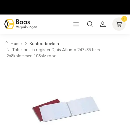
0
Home
Kantoorboeken
Tabellarisch register Djois Atlanta 247x351mm
2x8kolommen 108blz rood