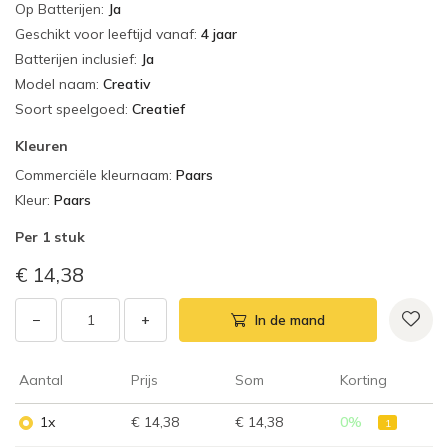
Op Batterijen
:
Ja
Geschikt voor leeftijd vanaf
:
4 jaar
Batterijen inclusief
:
Ja
Model naam
:
Creativ
Soort speelgoed
:
Creatief
Kleuren
Commerciële kleurnaam
:
Paars
Kleur
:
Paars
Per
1 stuk
€ 14,38
−
+
In de mand
Aantal
Prijs
Som
Korting
1x
€ 14,38
€ 14,38
0
%
1