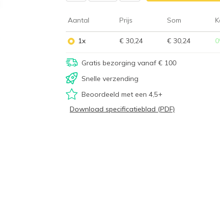
Aantal
Prijs
Som
K
1x
€ 30,24
€ 30,24
0
Gratis bezorging vanaf € 100
Snelle verzending
Beoordeeld met een 4,5+
Download specificatieblad (PDF)