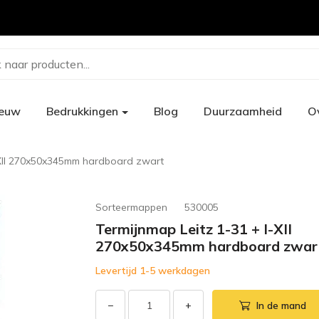
 naar producten...
ieuw
Bedrukkingen
Blog
Duurzaamheid
O
-XII 270x50x345mm hardboard zwart
Sorteermappen
530005
Termijnmap Leitz 1-31 + I-XII
270x50x345mm hardboard zwar
Levertijd 1-5 werkdagen
−
+
In de mand