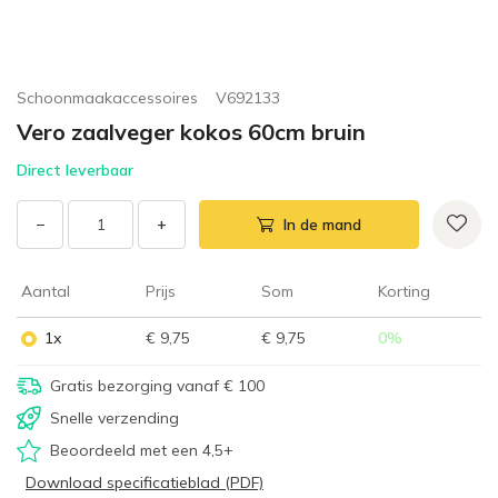
Schoonmaakaccessoires
V692133
Vero zaalveger kokos 60cm bruin
Direct leverbaar
−
+
In de mand
Aantal
Prijs
Som
Korting
1x
€ 9,75
€ 9,75
0
%
Gratis bezorging vanaf € 100
Snelle verzending
Beoordeeld met een 4,5+
Download specificatieblad (PDF)