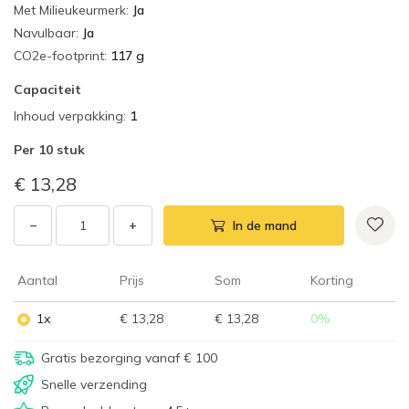
Met Milieukeurmerk
:
Ja
Navulbaar
:
Ja
CO2e-footprint
:
117 g
Capaciteit
Inhoud verpakking
:
1
Per
10 stuk
€ 13,28
−
+
In de mand
Aantal
Prijs
Som
Korting
1x
€ 13,28
€ 13,28
0
%
Gratis bezorging vanaf € 100
Snelle verzending