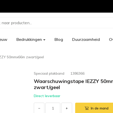
 naar producten...
ieuw
Bedrukkingen
Blog
Duurzaamheid
O
ZZY 50mmx66m zwart/geel
Speciaal plakband
1386366
Waarschuwingstape IEZZY 50
zwart/geel
Direct leverbaar
−
+
In de mand