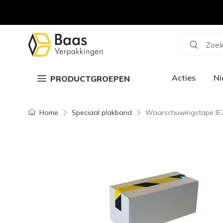
Zoek
Acties
N
PRODUCTGROEPEN
Home
Speciaal plakband
Waarschuwingstape IE