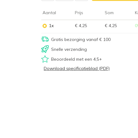
Aantal
Prijs
Som
K
1x
€ 4,25
€ 4,25
0
Gratis bezorging vanaf € 100
Snelle verzending
Beoordeeld met een 4,5+
Download specificatieblad (PDF)