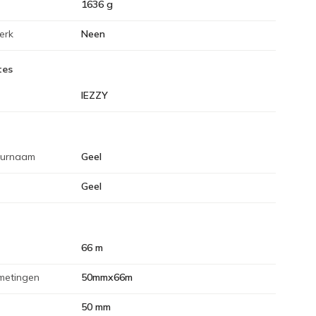
1636 g
erk
Neen
tes
IEZZY
eurnaam
Geel
Geel
66 m
metingen
50mmx66m
50 mm