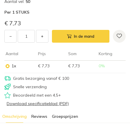
Aantal vel
:
50
Per
1 STUKS
€ 7,73
−
+
In de mand
Aantal
Prijs
Som
Korting
1x
€ 7,73
€ 7,73
0
%
Gratis bezorging vanaf € 100
Snelle verzending
Beoordeeld met een 4,5+
Download specificatieblad (PDF)
Omschrijving
Reviews
Groepsprijzen