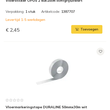
Vloersticker OPUS 2 40x15cm lichtgrijs/zwart
Verpakking:
1 stuk
Artikelcode:
1387707
Levertijd 1-5 werkdagen
€ 2,45
Toevoegen
Vloermarkeringstape DURALINE 50mmx30m wit