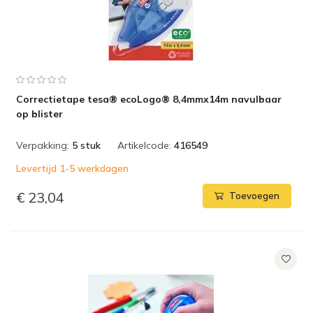
Correctietape tesa® ecoLogo® 8,4mmx14m navulbaar
op blister
Verpakking:
5 stuk
Artikelcode:
416549
Levertijd 1-5 werkdagen
€ 23,04
Toevoegen