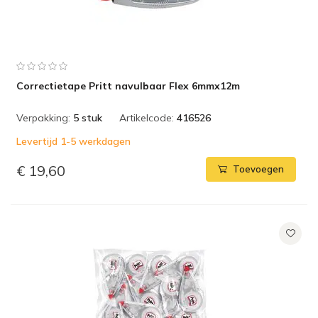
Correctietape Pritt navulbaar Flex 6mmx12m
Verpakking:
5 stuk
Artikelcode:
416526
Levertijd 1-5 werkdagen
€ 19,60
Toevoegen