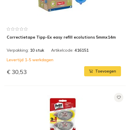
Correctietape Tipp-Ex easy refill ecolutions 5mmx14m
Verpakking:
10 stuk
Artikelcode:
416151
Levertijd 1-5 werkdagen
€ 30,53
Toevoegen