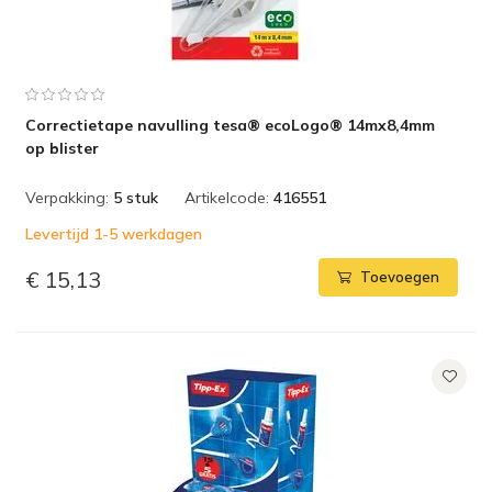
Correctietape navulling tesa® ecoLogo® 14mx8,4mm
op blister
Verpakking:
5 stuk
Artikelcode:
416551
Levertijd 1-5 werkdagen
€ 15,13
Toevoegen