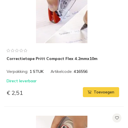
Correctietape Pritt Compact Flex 4.2mmx10m
Verpakking:
1 STUK
Artikelcode:
416556
Direct leverbaar
€ 2,51
Toevoegen