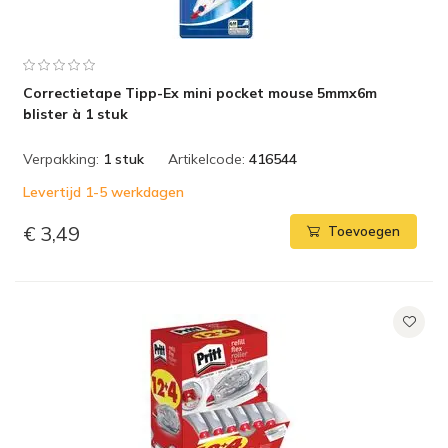
Correctietape Tipp-Ex mini pocket mouse 5mmx6m
blister à 1 stuk
Verpakking:
1 stuk
Artikelcode:
416544
Levertijd 1-5 werkdagen
€ 3,49
Toevoegen