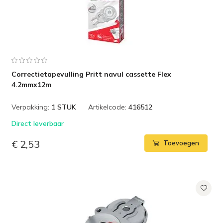
Correctietapevulling Pritt navul cassette Flex
4.2mmx12m
Verpakking:
1 STUK
Artikelcode:
416512
Direct leverbaar
€ 2,53
Toevoegen