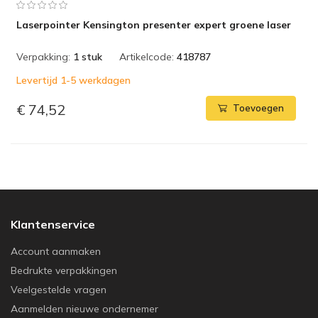
Laserpointer Kensington presenter expert groene laser
Verpakking:
1 stuk
Artikelcode:
418787
Levertijd 1-5 werkdagen
€ 74,52
Toevoegen
Klantenservice
Account aanmaken
Bedrukte verpakkingen
Veelgestelde vragen
Aanmelden nieuwe ondernemer