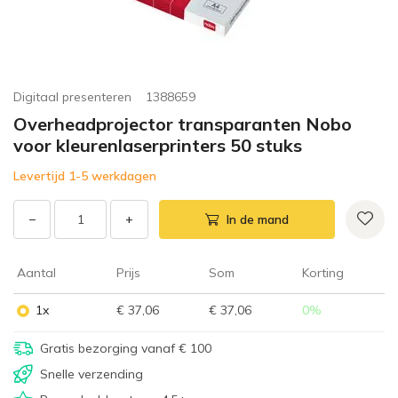
Digitaal presenteren
1388659
Overheadprojector transparanten Nobo
voor kleurenlaserprinters 50 stuks
Levertijd 1-5 werkdagen
−
+
In de mand
Aantal
Prijs
Som
Korting
1x
€ 37,06
€ 37,06
0
%
Gratis bezorging vanaf € 100
Snelle verzending