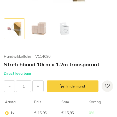
Handwikkelfolie
V114090
Stretchband 10cm x 1.2m transparant
Direct leverbaar
−
+
In de mand
Aantal
Prijs
Som
Korting
1x
€ 15,95
€ 15,95
0
%