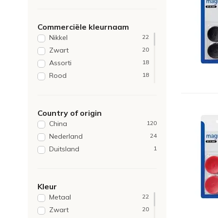
Quantore
12
Commerciële kleurnaam
Nikkel
22
Zwart
20
Assorti
18
Rood
18
Blauw
16
Wit
15
Country of origin
Groen
14
China
120
Geel
10
Nederland
24
Grijs
4
Duitsland
1
Oranje
2
Transparant
2
Hout
1
Kleur
Lichtblauw
1
Metaal
22
Paars
1
Zwart
20
Roze
1