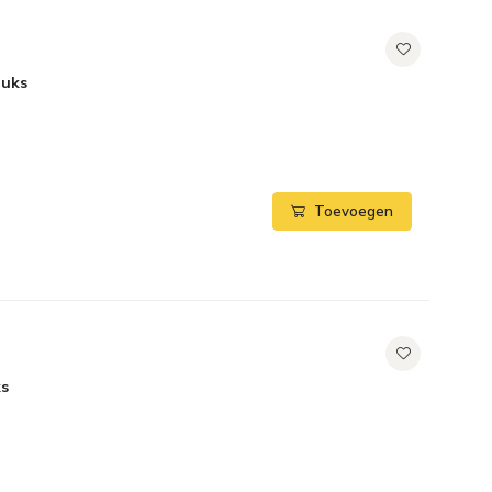
tuks
Toevoegen
ks