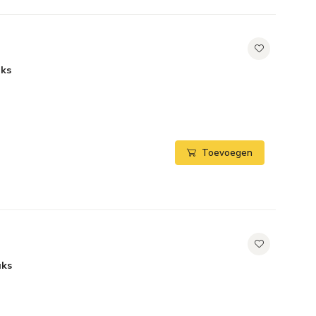
uks
Toevoegen
uks