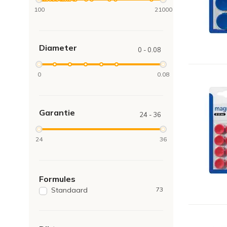
100
21000
Diameter
0 - 0.08
0
0.08
Garantie
24 - 36
24
36
Formules
Standaard
73