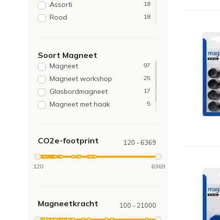
Assorti
18
Rood
18
Blauw
17
Wit
15
Soort Magneet
Groen
14
Magneet
97
Geel
10
Magneet workshop
25
Grijs
4
Glasbordmagneet
17
Oranje
2
Magneet met haak
5
Transparant
2
Kogelmagneet
1
Natuur
1
Paars
1
CO2e-footprint
120 - 6369
Roze
1
120
6369
Magneetkracht
100 - 21000