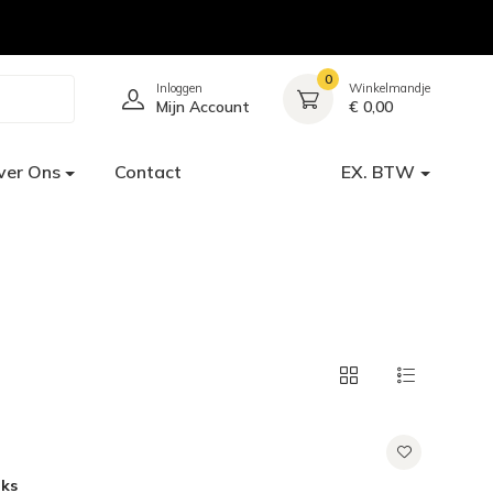
0
Inloggen
Winkelmandje
Mijn Account
€ 0,00
ver Ons
Contact
EX. BTW
uks