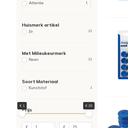
Attentie
1
16x24x120
2
Blokmagneet
1
18x22
1
Check
1
25
1
Huismerk artikel
Krachtmagneet
1
38x20x190
1
Ja
12
Nobo
1
Vraagteken
1
Met Milieukeurmerk
Neen
12
Soort Materiaal
Kunststof
1
€
1
€
25
Prijs
€
€