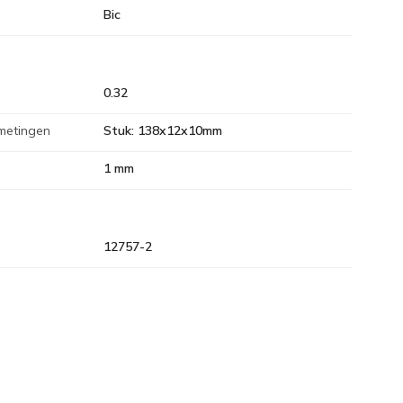
Bic
0.32
metingen
Stuk: 138x12x10mm
1 mm
12757-2