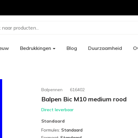
 naar producten...
ieuw
Bedrukkingen
Blog
Duurzaamheid
O
Balpennen
616402
Balpen Bic M10 medium rood
Direct leverbaar
Standaard
Formules
:
Standaard
Formaat
:
Standaard