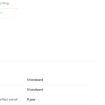
orting
%
Standaard
Standaard
eftijd vanaf
8 jaar