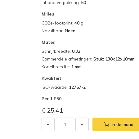
Inhoud verpakking
:
50
Milieu
CO2e-footprint
:
40 g
Navulbaar
:
Neen
Maten
Schrijfbreedte
:
0.32
Commerciële afmetingen
:
Stuk: 138x12x10mm
Kogelbreedte
:
1 mm
Kwaliteit
ISO-waarde
:
12757-2
Per
1 P50
€ 25,41
−
+
In de mand