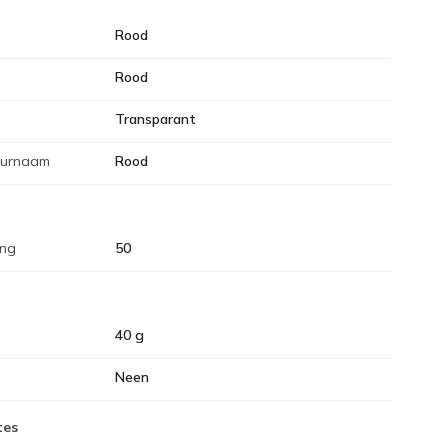
Rood
Rood
Transparant
eurnaam
Rood
ing
50
40 g
Neen
tes