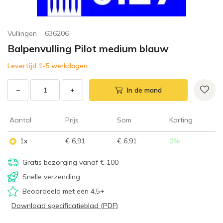
Vullingen
636206
Balpenvulling Pilot medium blauw
Levertijd 1-5 werkdagen
−
+
In de mand
Aantal
Prijs
Som
Korting
1x
€ 6,91
€ 6,91
0
%
Gratis bezorging vanaf € 100
Snelle verzending
Beoordeeld met een 4,5+
Download specificatieblad (PDF)