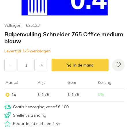
Vullingen
625123
Balpenvulling Schneider 765 Office medium
blauw
Levertijd 1-5 werkdagen
−
+
In de mand
Aantal
Prijs
Som
Korting
1x
€ 1,76
€ 1,76
0
%
Gratis bezorging vanaf € 100
Snelle verzending
Beoordeeld met een 4,5+