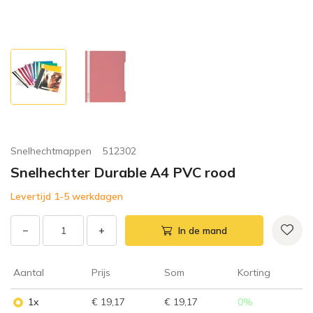
Snelhechtmappen
512302
Snelhechter Durable A4 PVC rood
Levertijd 1-5 werkdagen
−
+
In de mand
Aantal
Prijs
Som
Korting
1x
€ 19,17
€ 19,17
0
%