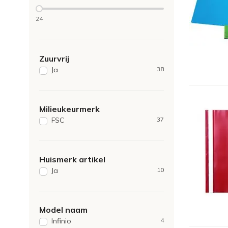
24
Zuurvrij
Ja
38
Milieukeurmerk
FSC
37
Huismerk artikel
Ja
10
Model naam
Infinio
4