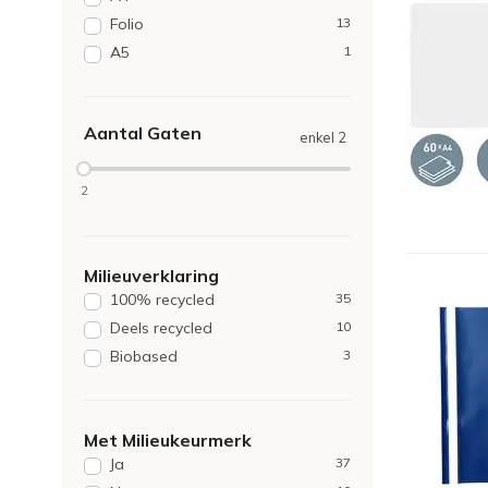
Folio
13
A5
1
Aantal Gaten
enkel 2
2
Milieuverklaring
100% recycled
35
Deels recycled
10
Biobased
3
Met Milieukeurmerk
Ja
37