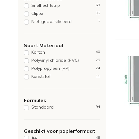
Snelhechtstrip
69
Clipex
35
Niet-geclassificeerd
5
Soort Materiaal
Karton
40
Polyvinyl chloride (PVC)
25
Polypropyleen (PP)
24
Kunststof
11
Formules
Standaard
94
Geschikt voor papierformaat
A4
48