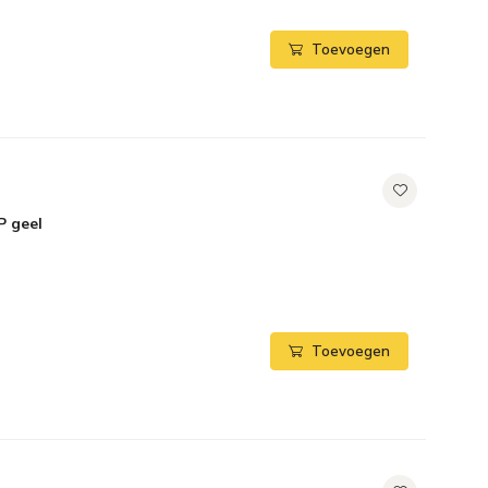
Toevoegen
P geel
Toevoegen