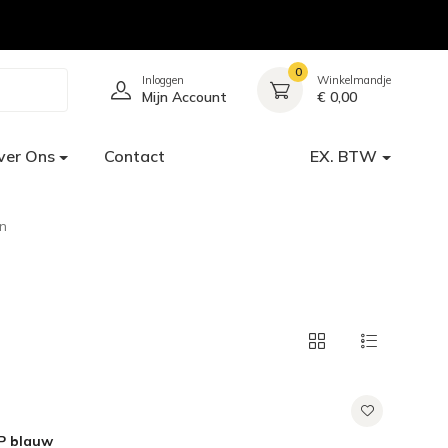
0
Inloggen
Winkelmandje
Mijn Account
€ 0,00
ver Ons
Contact
EX. BTW
n
PP blauw