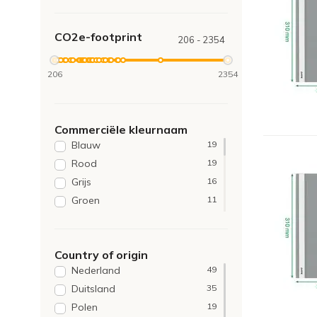
Esselte
6
Biella
3
CO2e-footprint
Djois
3
206 - 2354
Oxford
2
206
2354
Commerciële kleurnaam
Blauw
19
Rood
19
Grijs
16
Groen
11
Wit
11
Zwart
11
Country of origin
Geel
10
Nederland
49
Chamois
4
Duitsland
35
Assorti
1
Polen
19
Donkerblauw
1