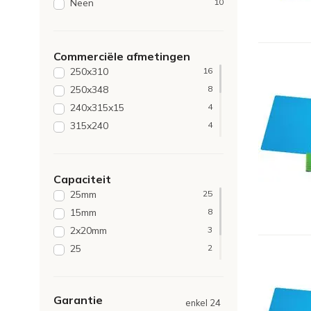
Neen
10
Commerciële afmetingen
250x310
16
250x348
8
240x315x15
4
315x240
4
250x348x40
3
348x240
2
Capaciteit
175x1x230
1
25mm
25
225x120
1
15mm
8
250x310x25
1
2x20mm
3
315x250
1
25
2
30mm
1
50vel
1
Garantie
enkel 24