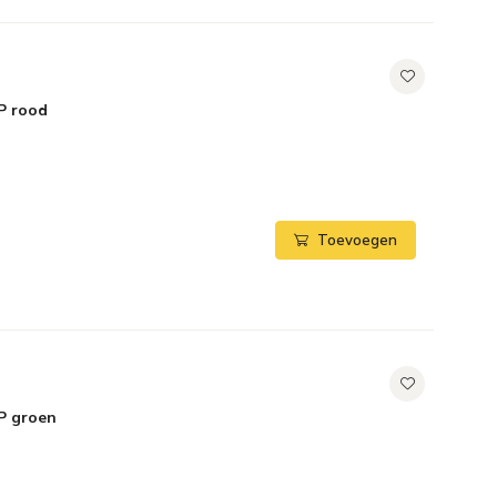
P rood
Toevoegen
P groen