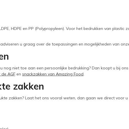
LDPE, HDPE en PP (Polypropyleen). Voor het bedrukken van plastic za
We adviseren u graag over de toepassingen en mogelijkheden van on
pen
t u nog niet toe aan een persoonlijke bedrukking? Dan koopt u bij o
r de AGF
en
snackzakken van Amazing Food
.
kte zakken
ukte zakken? Laat het ons vooral weten, dan gaan we direct voor u