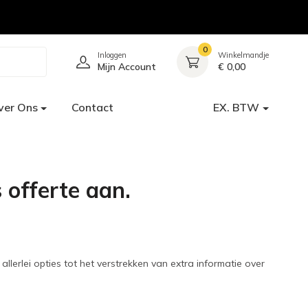
0
Inloggen
Winkelmandje
Mijn Account
€ 0,00
ver Ons
Contact
EX. BTW
 offerte aan.
llerlei opties tot het verstrekken van extra informatie over