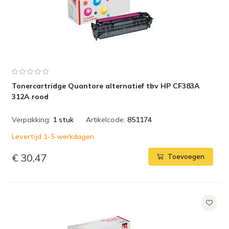
Tonercartridge Quantore alternatief tbv HP CF383A
312A rood
Verpakking:
1 stuk
Artikelcode:
851174
Levertijd 1-5 werkdagen
€ 30,47
Toevoegen