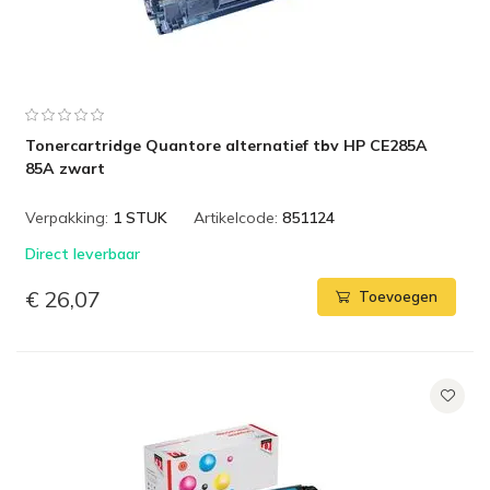
Tonercartridge Quantore alternatief tbv HP CE285A
85A zwart
Verpakking:
1 STUK
Artikelcode:
851124
Direct leverbaar
€ 26,07
Toevoegen