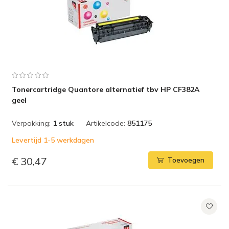
Tonercartridge Quantore alternatief tbv HP CF382A
geel
Verpakking:
1 stuk
Artikelcode:
851175
Levertijd 1-5 werkdagen
€ 30,47
Toevoegen