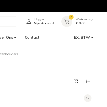
0
Inloggen
Winkelmandje
Mijn Account
€ 0,00
ver Ons
Contact
EX. BTW
tenhouders