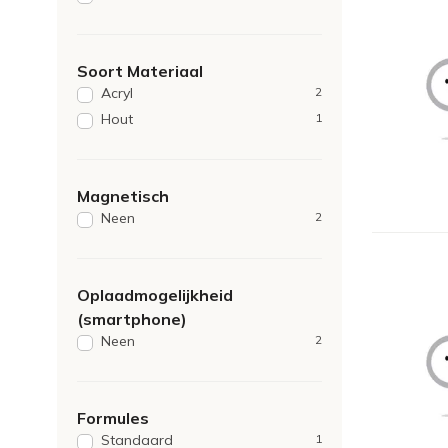
Soort Materiaal
Acryl
2
Hout
1
Magnetisch
Neen
2
Oplaadmogelijkheid
(smartphone)
Neen
2
Formules
Standaard
1