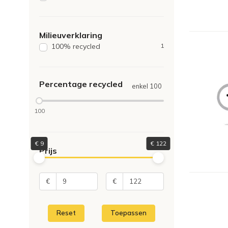
Milieuverklaring
100% recycled
1
Percentage recycled
enkel 100
100
€
9
€
122
Prijs
€
€
Reset
Toepassen