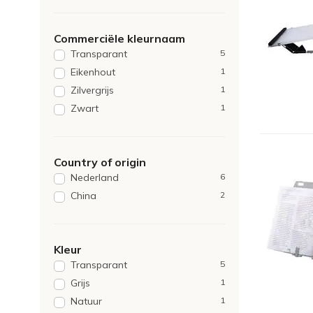
Commerciële kleurnaam
Transparant
5
Eikenhout
1
Zilvergrijs
1
Zwart
1
Country of origin
Nederland
6
China
2
Kleur
Transparant
5
Grijs
1
Natuur
1