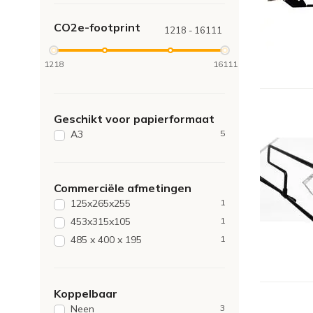
CO2e-footprint
1218 - 16111
1218
16111
Geschikt voor papierformaat
A3
5
Commerciële afmetingen
125x265x255
1
453x315x105
1
485 x 400 x 195
1
Koppelbaar
Neen
3