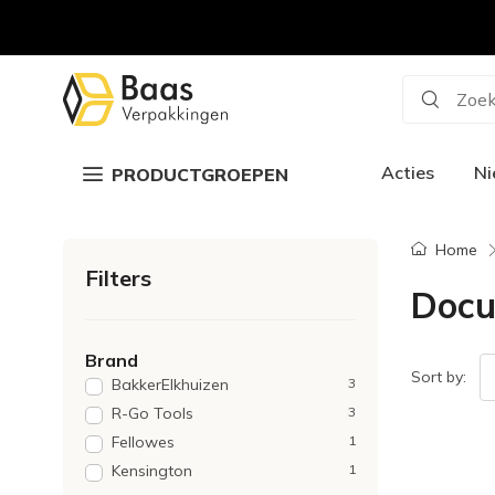
Zoek
Acties
N
PRODUCTGROEPEN
Home
Filters
Docu
Brand
Sort by:
BakkerElkhuizen
3
R-Go Tools
3
Fellowes
1
Kensington
1