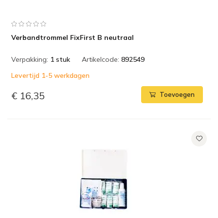
Verbandtrommel FixFirst B neutraal
Verpakking:
1 stuk
Artikelcode:
892549
Levertijd 1-5 werkdagen
€ 16,35
Toevoegen