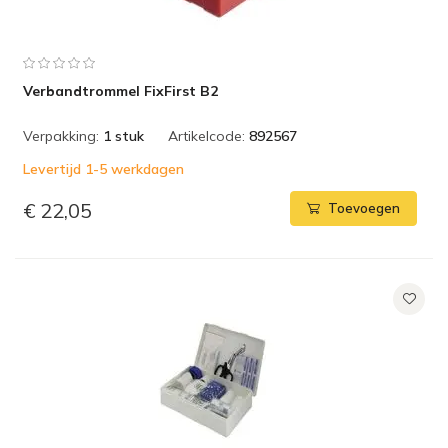
Verbandtrommel FixFirst B2
Verpakking:
1 stuk
Artikelcode:
892567
Levertijd 1-5 werkdagen
€ 22,05
Toevoegen