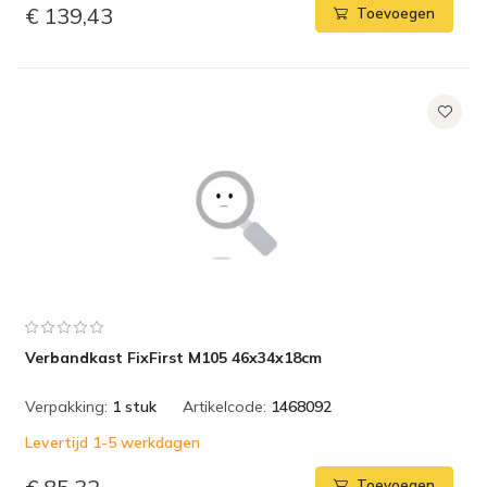
€ 139,43
Toevoegen
Verbandkast FixFirst M105 46x34x18cm
Verpakking:
1 stuk
Artikelcode:
1468092
Levertijd 1-5 werkdagen
Toevoegen