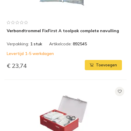
Verbandtrommel FixFirst A toolpak complete navulling
Verpakking:
1 stuk
Artikelcode:
892545
Levertijd 1-5 werkdagen
€ 23,74
Toevoegen