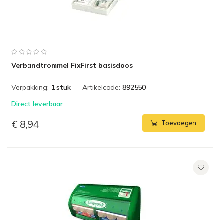
Verbandtrommel FixFirst basisdoos
Verpakking:
1 stuk
Artikelcode:
892550
Direct leverbaar
€ 8,94
Toevoegen