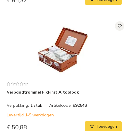
€ 85,32
Verbandtrommel FixFirst A toolpak
Verpakking:
1 stuk
Artikelcode:
892548
Levertijd 1-5 werkdagen
€ 50,88
Toevoegen