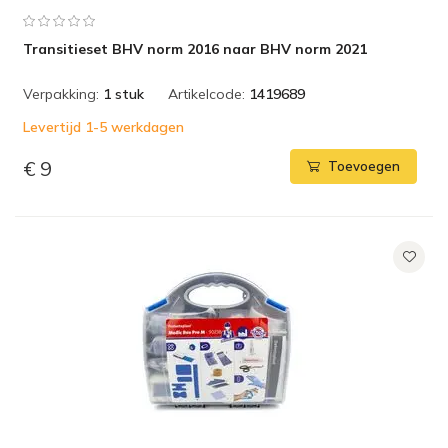
Transitieset BHV norm 2016 naar BHV norm 2021
Verpakking:
1 stuk
Artikelcode:
1419689
Levertijd 1-5 werkdagen
€ 9
Toevoegen