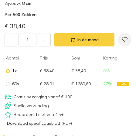
Zijvouw
:
8 cm
Per
500 Zakken
€ 38,40
−
+
In de mand
Aantal
Prijs
Som
Korting
1x
€ 38,40
€ 38,40
0
%
60x
€ 28,01
€ 1680,60
27
%
pallet
Gratis bezorging vanaf € 100
Snelle verzending
Beoordeeld met een 4,5+
Download specificatieblad (PDF)