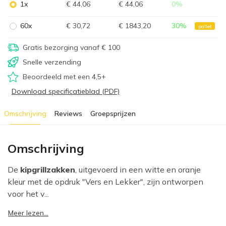
1x
€ 44,06
€ 44,06
0
%
60x
€ 30,72
€ 1843,20
30
%
pallet
Gratis bezorging vanaf € 100
Snelle verzending
Beoordeeld met een 4,5+
Download specificatieblad (PDF)
Omschrijving
Reviews
Groepsprijzen
Omschrijving
De
kipgrillzakken
, uitgevoerd in een witte en oranje
kleur met de opdruk "Vers en Lekker", zijn ontworpen
voor het v...
Meer lezen...