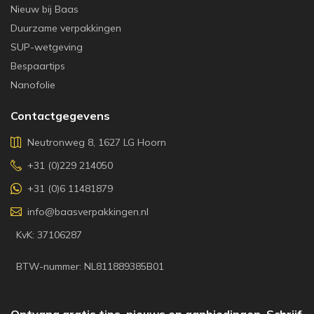
Nieuw bij Baas
Duurzame verpakkingen
SUP-wetgeving
Bespaartips
Nanofolie
Contactgegevens
Neutronweg 8, 1627 LG Hoorn
+31 (0)229 214050
+31 (0)6 11481879
info@baasverpakkingen.nl
KvK: 37106287
BTW-nummer: NL811889385B01
Ontvang gratis tips, nieuws en aanbiedingen. Schrijf