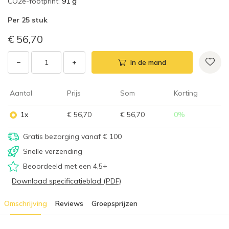
CO2e-footprint
:
91 g
Per
25 stuk
€ 56,70
−
+
In de mand
Aantal
Prijs
Som
Korting
1x
€ 56,70
€ 56,70
0
%
Gratis bezorging vanaf € 100
Snelle verzending
Beoordeeld met een 4,5+
Download specificatieblad (PDF)
Omschrijving
Reviews
Groepsprijzen