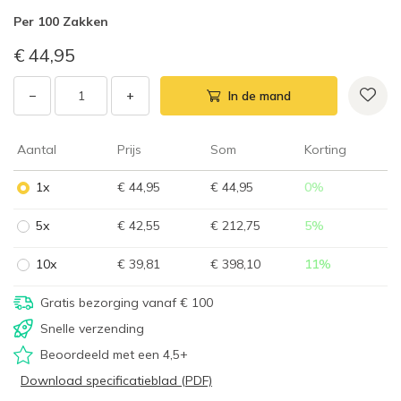
Per
100 Zakken
€ 44,95
−
+
In de mand
Aantal
Prijs
Som
Korting
1x
€ 44,95
€ 44,95
0
%
5x
€ 42,55
€ 212,75
5
%
10x
€ 39,81
€ 398,10
11
%
Gratis bezorging vanaf € 100
Snelle verzending
Beoordeeld met een 4,5+
Download specificatieblad (PDF)