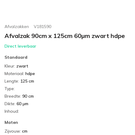
Afvalzakken
V181590
Afvalzak 90cm x 125cm 60µm zwart hdpe
Direct leverbaar
Standaard
Kleur
:
zwart
Materiaal
:
hdpe
Lengte
:
125 cm
Type
:
Breedte
:
90 cm
Dikte
:
60 µm
Inhoud
:
Maten
Zijvouw
:
cm