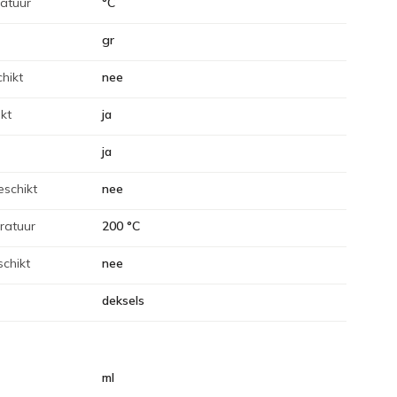
atuur
°C
gr
hikt
nee
kt
ja
ja
eschikt
nee
ratuur
200 °C
chikt
nee
deksels
ml