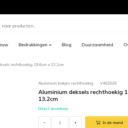
 naar producten...
ieuw
Bedrukkingen
Blog
Duurzaamheid
O
ksels rechthoekig 19.6cm x 13.2cm
Aluminium bakjes rechthoekig
V462626
Aluminium deksels rechthoekig 
13.2cm
Direct leverbaar
−
+
In de mand