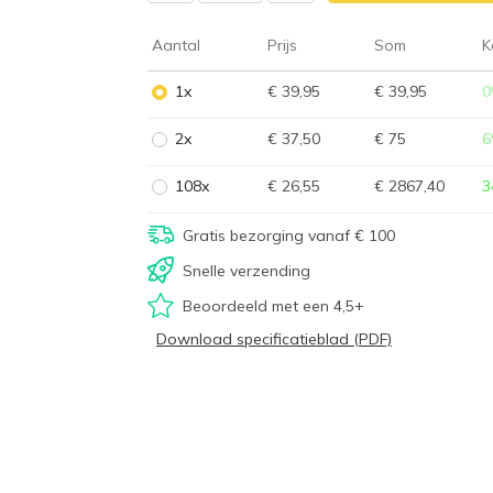
Aantal
Prijs
Som
K
1x
€ 39,95
€ 39,95
0
2x
€ 37,50
€ 75
6
108x
€ 26,55
€ 2867,40
3
Gratis bezorging vanaf € 100
Snelle verzending
Beoordeeld met een 4,5+
Download specificatieblad (PDF)