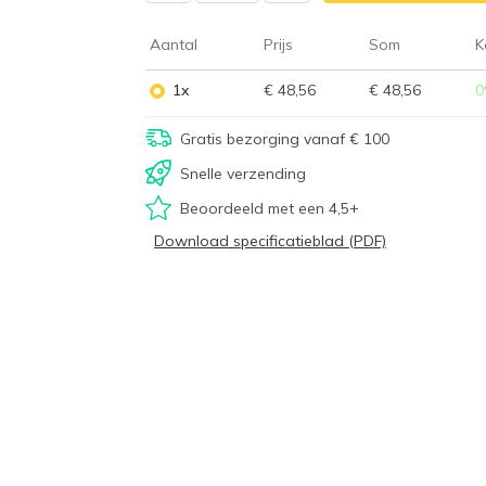
Aantal
Prijs
Som
K
1x
€ 48,56
€ 48,56
0
Gratis bezorging vanaf € 100
Snelle verzending
Beoordeeld met een 4,5+
Download specificatieblad (PDF)