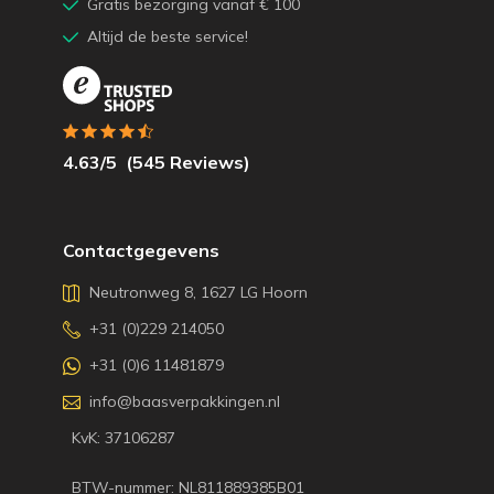
Gratis bezorging vanaf € 100
Altijd de beste service!
4.63
/5
(
545
Reviews)
Contactgegevens
Neutronweg 8, 1627 LG Hoorn
+31 (0)229 214050
+31 (0)6 11481879
info@baasverpakkingen.nl
KvK: 37106287
BTW-nummer: NL811889385B01