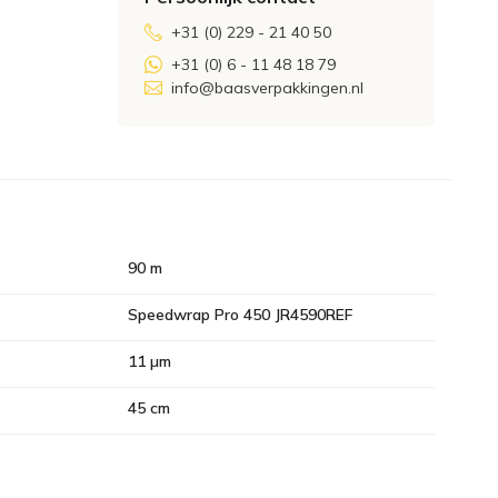
+31 (0) 229 - 21 40 50
+31 (0) 6 - 11 48 18 79
info@baasverpakkingen.nl
90 m
Speedwrap Pro 450 JR4590REF
11 µm
45 cm