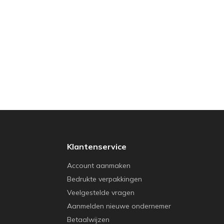
Klantenservice
Account aanmaken
Bedrukte verpakkingen
Veelgestelde vragen
Aanmelden nieuwe ondernemer
Betaalwijzen