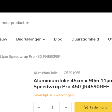
 naar producten...
ieuw
Bedrukkingen
Blog
Duurzaamheid
O
m 11µm Speedwrap Pro 450 JR4590REF
Aluminium folie
G5291065
Aluminiumfolie 45cm x 90m 11µ
Speedwrap Pro 450 JR4590REF
Levertijd 1-5 werkdagen
−
+
In de mand