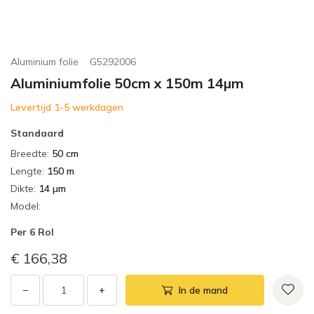
Aluminium folie
G5292006
Aluminiumfolie 50cm x 150m 14µm
Levertijd 1-5 werkdagen
Standaard
Breedte
:
50 cm
Lengte
:
150 m
Dikte
:
14 µm
Model
:
Per
6 Rol
€ 166,38
−
+
In de mand