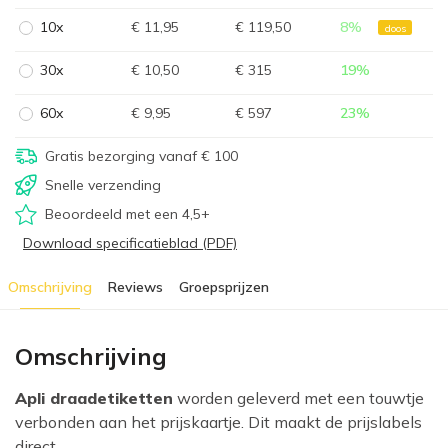
10x
€ 11,95
€ 119,50
8
%
doos
30x
€ 10,50
€ 315
19
%
60x
€ 9,95
€ 597
23
%
Gratis bezorging vanaf € 100
Snelle verzending
Beoordeeld met een 4,5+
Download specificatieblad (PDF)
Omschrijving
Reviews
Groepsprijzen
Omschrijving
Apli draadetiketten
worden geleverd met een touwtje
verbonden aan het prijskaartje. Dit maakt de prijslabels
direct ...