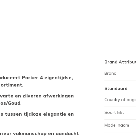
Brand Attribu
Brand
duceert Parker 4 eigentijdse,
sortiment
.
Standaard
warte en zilveren afwerkingen
Country of origi
oos/Goud
.
Soort Inkt
s tussen tijdloze elegantie en
Model naam
erieur vakmanschap en aandacht