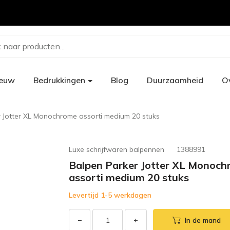
 naar producten...
ieuw
Bedrukkingen
Blog
Duurzaamheid
O
 Jotter XL Monochrome assorti medium 20 stuks
Luxe schrijfwaren balpennen
1388991
Balpen Parker Jotter XL Monoc
assorti medium 20 stuks
Levertijd 1-5 werkdagen
−
+
In de mand