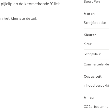
Soort Pen
ijlclip en de kenmerkende 'Click'-
Maten
 in het kleinste detail.
Schrijfbreedte
Kleuren
Kleur
Schrijfkleur
Commerciële kl
Capaciteit
Inhoud verpakk
Milieu
CO2e-footprint