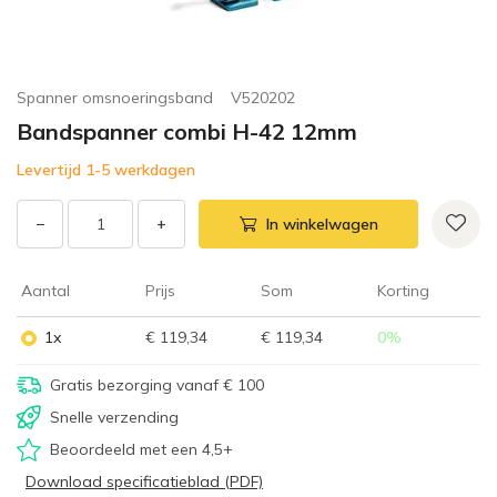
Spanner omsnoeringsband
V520202
Bandspanner combi H-42 12mm
Levertijd 1-5 werkdagen
−
+
In winkelwagen
Aantal
Prijs
Som
Korting
1x
€ 119,34
€ 119,34
0
%
Gratis bezorging vanaf € 100
Snelle verzending
Beoordeeld met een 4,5+
Download specificatieblad (PDF)