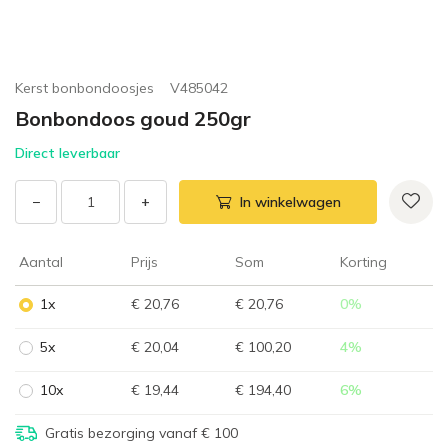
Kerst bonbondoosjes
V485042
Bonbondoos goud 250gr
Direct leverbaar
−
+
In winkelwagen
Aantal
Prijs
Som
Korting
1x
€ 20,76
€ 20,76
0
%
5x
€ 20,04
€ 100,20
4
%
10x
€ 19,44
€ 194,40
6
%
Gratis bezorging vanaf € 100