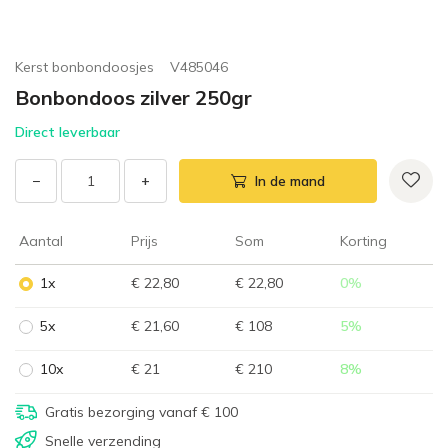
Kerst bonbondoosjes
V485046
Bonbondoos zilver 250gr
Direct leverbaar
−
+
In de mand
Aantal
Prijs
Som
Korting
1x
€ 22,80
€ 22,80
0
%
5x
€ 21,60
€ 108
5
%
10x
€ 21
€ 210
8
%
Gratis bezorging vanaf € 100
Snelle verzending