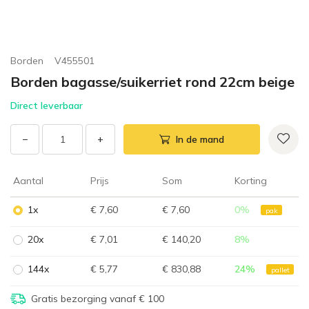
Borden
V455501
Borden bagasse/suikerriet rond 22cm beige
Direct leverbaar
−
+
In de mand
Aantal
Prijs
Som
Korting
1x
€ 7,60
€ 7,60
0
%
pak
20x
€ 7,01
€ 140,20
8
%
144x
€ 5,77
€ 830,88
24
%
pallet
Gratis bezorging vanaf € 100