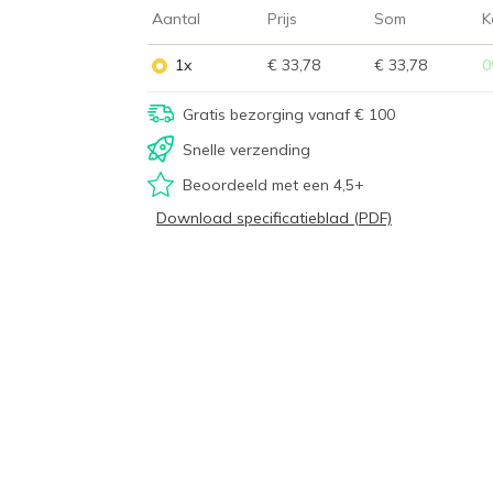
Aantal
Prijs
Som
K
1x
€ 33,78
€ 33,78
0
Gratis bezorging vanaf € 100
Snelle verzending
Beoordeeld met een 4,5+
Download specificatieblad (PDF)