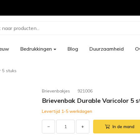
 naar producten...
ieuw
Bedrukkingen
Blog
Duurzaamheid
O
 5 stuks
Brievenbakjes
921006
Brievenbak Durable Varicolor 5 s
Levertijd 1-5 werkdagen
−
+
In de mand