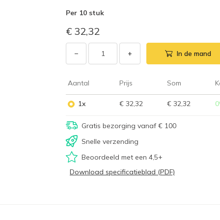
Per
10 stuk
€ 32,32
−
+
In de mand
Aantal
Prijs
Som
K
1x
€ 32,32
€ 32,32
0
Gratis bezorging vanaf € 100
Snelle verzending
Beoordeeld met een 4,5+
Download specificatieblad (PDF)