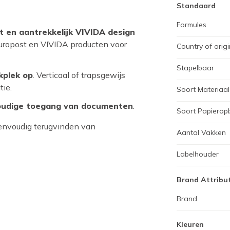
Standaard
Formules
t en aantrekkelijk VIVIDA design
 Europost en VIVIDA producten voor
Country of origi
Stapelbaar
kplek op
. Verticaal of trapsgewijs
tie.
Soort Materiaal
voudige toegang van documenten
.
Soort Papierop
 eenvoudig terugvinden van
Aantal Vakken
Labelhouder
Brand Attribu
Brand
Kleuren