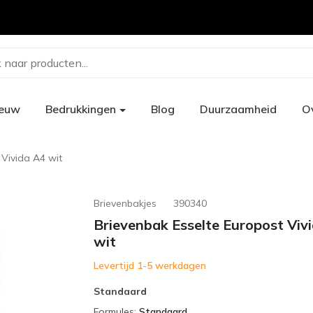
 naar producten...
ieuw
Bedrukkingen
Blog
Duurzaamheid
O
 Vivida A4 wit
Brievenbakjes
390340
Brievenbak Esselte Europost Viv
wit
Levertijd 1-5 werkdagen
Standaard
Formules
:
Standaard