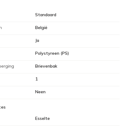
Standaard
n
België
Ja
Polystyreen (PS)
berging
Brievenbak
1
Neen
tes
Esselte