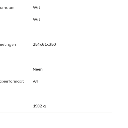
eurnaam
Wit
Wit
metingen
254x61x350
Neen
apierformaat
A4
1932 g