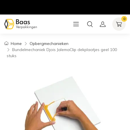
0
Home
Opbergmechanieken
Bundelmechaniek Djois JalemaClip dekplaatjes geel 100
stuks