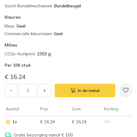
Soort Bundelmechaniek
:
Bundelbeugel
Kleuren
Kleur
:
Geel
Commerciële kleurnaam
:
Geel
Milieu
CO2e-footprint
:
2353 g
Per
100 stuk
€ 16,24
−
+
In de mand
Aantal
Prijs
Som
Korting
1x
€ 16,24
€ 16,24
0
%
Gratis bezorging vanaf € 100