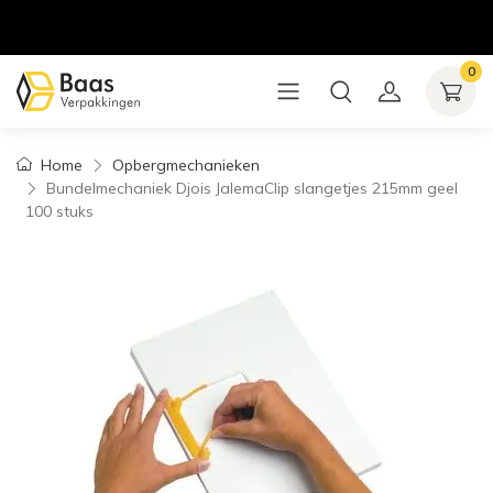
0
Home
Opbergmechanieken
Bundelmechaniek Djois JalemaClip slangetjes 215mm geel
100 stuks