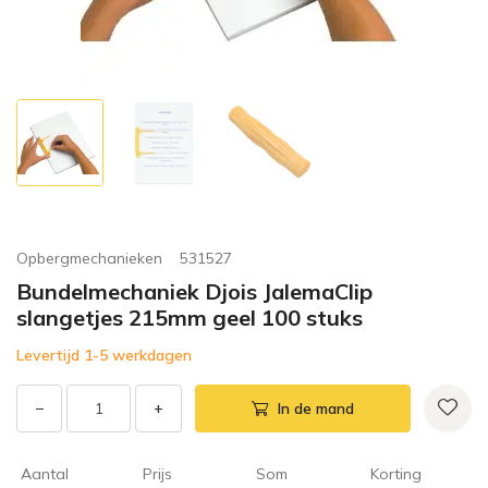
Opbergmechanieken
531527
Bundelmechaniek Djois JalemaClip
slangetjes 215mm geel 100 stuks
Levertijd 1-5 werkdagen
−
+
In de mand
Aantal
Prijs
Som
Korting