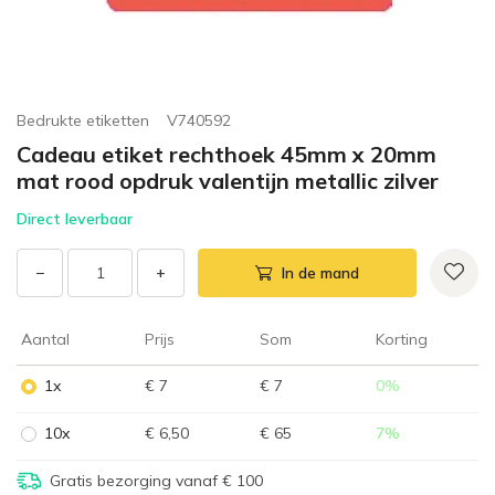
Bedrukte etiketten
V740592
Cadeau etiket rechthoek 45mm x 20mm
mat rood opdruk valentijn metallic zilver
Direct leverbaar
−
+
In de mand
Aantal
Prijs
Som
Korting
1x
€ 7
€ 7
0
%
10x
€ 6,50
€ 65
7
%
Gratis bezorging vanaf € 100