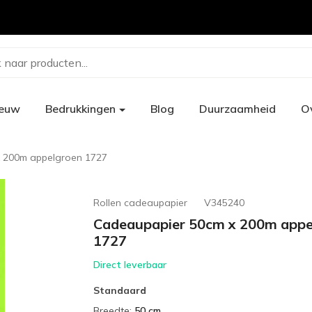
 naar producten...
ieuw
Bedrukkingen
Blog
Duurzaamheid
O
 200m appelgroen 1727
Rollen cadeaupapier
V345240
Cadeaupapier 50cm x 200m appe
1727
Direct leverbaar
Standaard
Breedte
:
50 cm