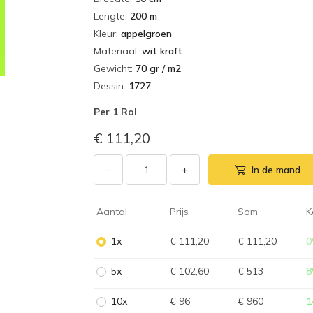
Lengte
:
200 m
Kleur
:
appelgroen
Materiaal
:
wit kraft
Gewicht
:
70 gr / m2
Dessin
:
1727
Per
1 Rol
€ 111,20
−
+
In de mand
Aantal
Prijs
Som
K
1x
€ 111,20
€ 111,20
0
5x
€ 102,60
€ 513
8
10x
€ 96
€ 960
1