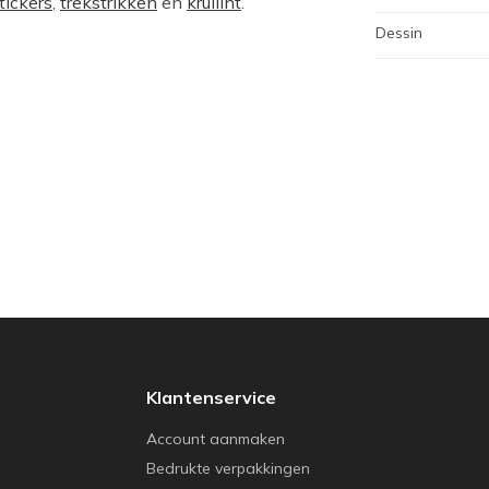
tickers
,
trekstrikken
en
krullint
.
Dessin
Klantenservice
Account aanmaken
Bedrukte verpakkingen